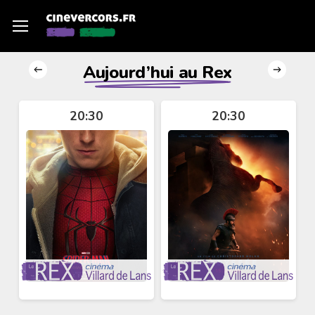
Skip
Menu
Menu
to
main
content
Recevez
Aujourd’hui au Rex
le
programme
20:30
20:30
par
mail